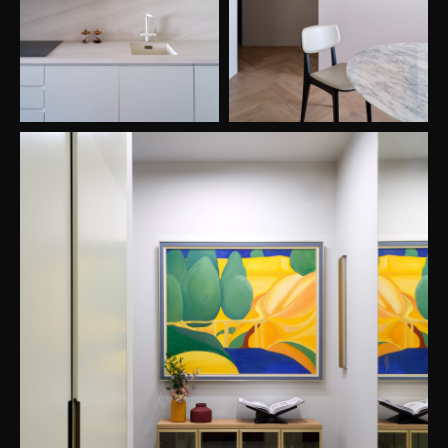
ОСТАВИТЬ ЗАЯВКУ
Нажимая на кнопку, вы принимаете нашу
политику конфиденциальности
ГЛАВНАЯ
ПОРТФОЛИО
УСЛУГИ
ВОПРОСЫ
КОНТАКТЫ
waw.almaty@gmail.com
+7 700 618 80 08
Правовая информация