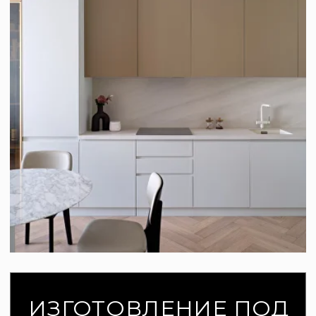
диалога, точной работы и эстетики,
которая не теряет актуальности.
Наши ценности
✓ Индивидуальный подход к каждому
заказу
✓ Честность и прозрачность на всех
этапах
✓ Качество без компромиссов
✓ Внимание к деталям
✓ Уважение к времени клиента
✓ Ответственность за результат
✓ Всегда доводим проект до
качественного завершения