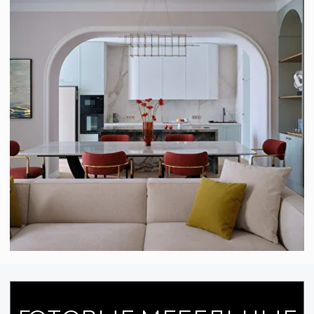
Почему выбирают нас
Мы создаём мебель под задачи клиента,
сочетая индивидуальный подход, стиль
и функциональность.
Работаем на современном
оборудовании и используем
проверенные материалы.
Процесс прозрачен: от замера до
монтажа.