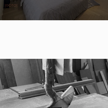
[ФОТО]
ИЗГОТОВЛЕНИЕ ПОД
ПРОЕКТ
Мы создаём мебель по
индивидуальному проекту —
от первой доски до последней
ручки.
Собственное производство,
опытные мастера, внимание к
деталям.
Заказать