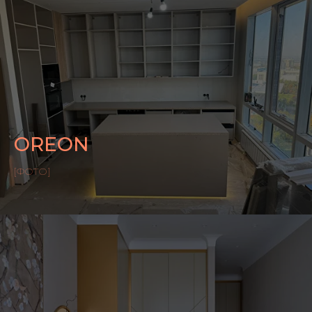
собственном производстве в Алматы.
В распоряжении команды:
– профессиональные станки и
оборудование
– просторный цех с выверенной
логистикой
– точность изготовления до 0,01 мм
– строгий контроль качества на каждом
этапе
OREON
[ФОТО]
УЗНАТЬ СТОИМОСТЬ
УСЛУГИ
АВТОРСКИЕ ИЗДЕЛИЯ