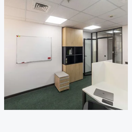
9+
лет создаём корпусную
мебель
500+
реализованных
проектов
10
лет собственному
производству